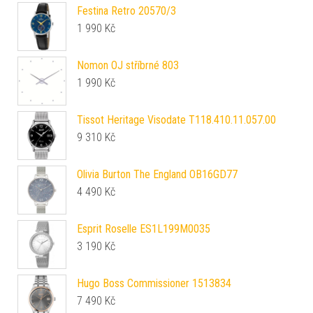
Festina Retro 20570/3
1 990
Kč
Nomon OJ stříbrné 803
1 990
Kč
Tissot Heritage Visodate T118.410.11.057.00
9 310
Kč
Olivia Burton The England OB16GD77
4 490
Kč
Esprit Roselle ES1L199M0035
3 190
Kč
Hugo Boss Commissioner 1513834
7 490
Kč