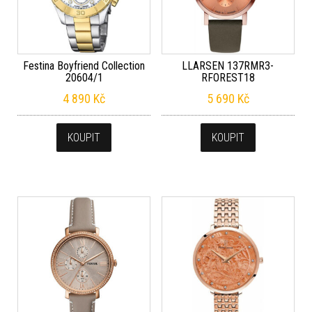
Festina Boyfriend Collection
LLARSEN 137RMR3-
20604/1
RFOREST18
4 890
Kč
5 690
Kč
KOUPIT
KOUPIT