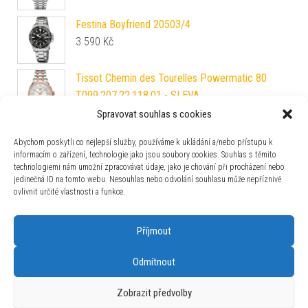
Festina Boyfriend 20503/4
3 590
Kč
Tissot Chemin des Tourelles Powermatic 80
T099.207.22.118.01 - SLEVA
24 610
Kč
Spravovat souhlas s cookies
Festina Boyfriend Collection 20603/2
Abychom poskytli co nejlepší služby, používáme k ukládání a/nebo přístupu k
3 990
Kč
informacím o zařízení, technologie jako jsou soubory cookies. Souhlas s těmito
technologiemi nám umožní zpracovávat údaje, jako je chování při procházení nebo
jedinečná ID na tomto webu. Nesouhlas nebo odvolání souhlasu může nepříznivě
Festina Boyfriend 20622/C
ovlivnit určité vlastnosti a funkce.
2 190
Kč
Příjmout
Odmítnout
Zobrazit předvolby
Používáme WordPress (v češtině).
|
Šablona: Bulk Shop
| ACIT