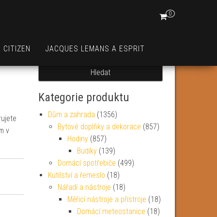
0
Hledat:
 CITIZEN
JACQUES LEMANS A ESPRIT
Hledat
Kategorie produktu
Dům a zahrada
(1356)
rujete
Bytové doplňky a dekorace
(857)
m v
Hodiny
(857)
Budíky
(139)
Domácí spotřebiče
(499)
Kutilství a řemeslo
(18)
Nářadí a nástroje
(18)
Měřicí nástroje a přístroje
(18)
Domácí meteostanice
(18)