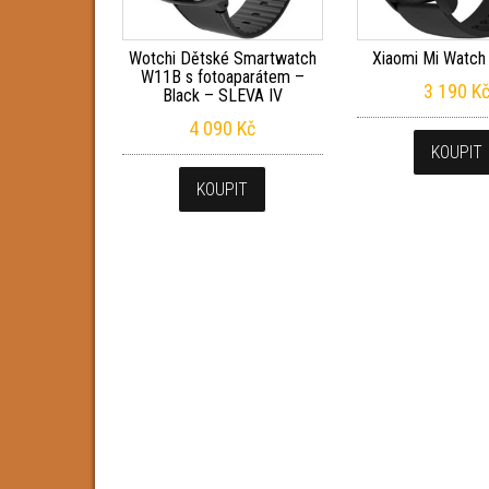
Wotchi Dětské Smartwatch
Xiaomi Mi Watch
W11B s fotoaparátem –
3 190
K
Black – SLEVA IV
4 090
Kč
KOUPIT
KOUPIT