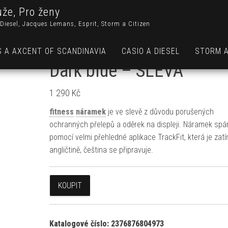
uže, Pro ženy
Diesel, Jacques Lemans, Esprit, Storm a Citizen
CUBE1 Smart band H30
S A AXCENT OF SCANDINAVIA
CASIO A DIESEL
STORM A
Dark blue – SLEVA
1 290
Kč
fitness
náramek
je ve slevě z důvodu porušených
ochranných přelepů a oděrek na displeji. Náramek spá
pomocí velmi přehledné aplikace TrackFit, která je zatí
angličtině, čeština se připravuje.
KOUPIT
Katalogové číslo:
2376876804973