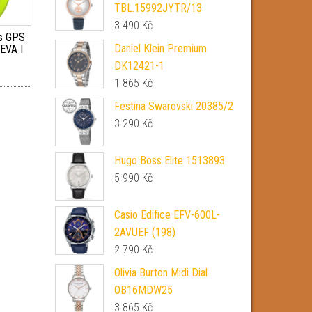
TBL.15992JYTR/13
3 490
Kč
 s GPS
Daniel Klein Premium
EVA I
DK12421-1
1 865
Kč
Festina Swarovski 20385/2
3 290
Kč
Hugo Boss Elite 1513893
5 990
Kč
Casio Edifice EFV-600L-
2AVUEF (198)
2 790
Kč
Olivia Burton Midi Dial
OB16MDW25
3 865
Kč