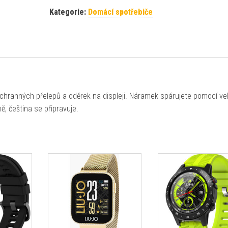
Kategorie:
Domácí spotřebiče
chranných přelepů a oděrek na displeji. Náramek spárujete pomocí ve
ně, čeština se připravuje.