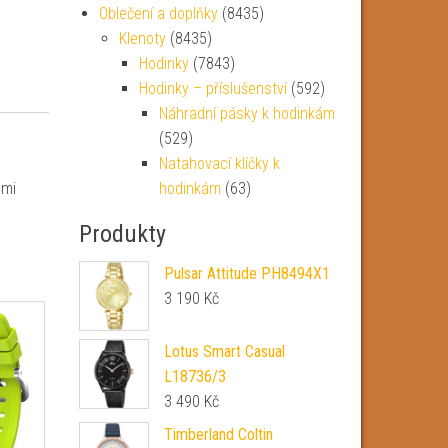
Oblečení a doplňky
(8435)
Klenoty
(8435)
Hodinky
(7843)
Hodinky – příslušenství
(592)
Náhradní pásky k hodinkám
(529)
Natahovací klíčky k
lmi
hodinkám
(63)
Produkty
Pulsar Attitude PH8494X1
3 190
Kč
Lotus Smart Casual
L18736/3
3 490
Kč
Timberland Coltin