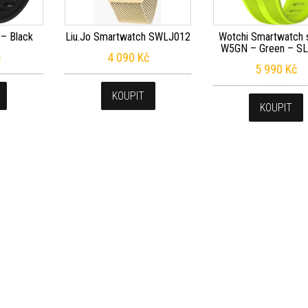
 – Black
Liu.Jo Smartwatch SWLJ012
Wotchi Smartwatch
W5GN – Green – SL
č
4 090
Kč
5 990
Kč
KOUPIT
KOUPIT