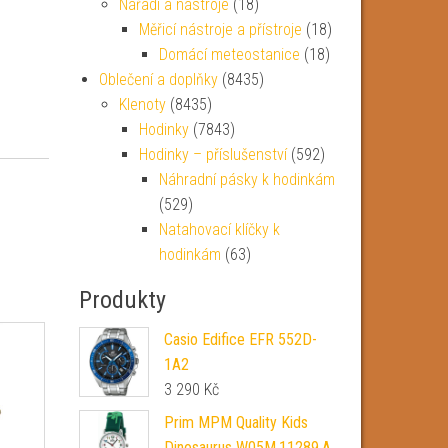
Nářadí a nástroje
(18)
Měřicí nástroje a přístroje
(18)
Domácí meteostanice
(18)
Oblečení a doplňky
(8435)
Klenoty
(8435)
Hodinky
(7843)
Hodinky – příslušenství
(592)
Náhradní pásky k hodinkám
(529)
Natahovací klíčky k
hodinkám
(63)
Produkty
Casio Edifice EFR 552D-
1A2
3 290
Kč
Prim MPM Quality Kids
Dinosaurus W05M.11289.A