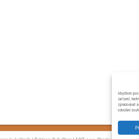
Abychom posky
zařízení, tec
zpracovávat ú
odvolání souhl
P