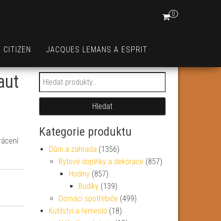
0
 CITIZEN
JACQUES LEMANS A ESPRIT
aut
Hledat:
Hledat
Kategorie produktu
rácení
Dům a zahrada
(1356)
Bytové doplňky a dekorace
(857)
Hodiny
(857)
Budíky
(139)
Domácí spotřebiče
(499)
Kutilství a řemeslo
(18)