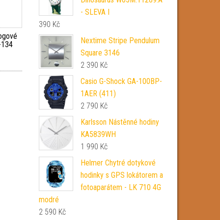
- SLEVA I
390
Kč
ogové
Nextime Stripe Pendulum
-134
Square 3146
2 390
Kč
Casio G-Shock GA-100BP-
1AER (411)
2 790
Kč
Karlsson Nástěnné hodiny
KA5839WH
1 990
Kč
Helmer Chytré dotykové
hodinky s GPS lokátorem a
fotoaparátem - LK 710 4G
modré
2 590
Kč