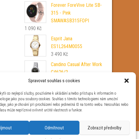
Forever ForeVive Lite SB-
315 - Pink
SMAWASB315FOPI
1 090
Kč
Esprit Jana
ES1L264M0055
3 490
Kč
Candino Casual After Work
C4626/2
6 990
Kč
Spravovat souhlas s cookies
4wrist Pouzdro pro Apple
tli co nejlepší služby, používáme k ukládání a/nebo přístupu k informacím o
Watch - 40 mm Pink
hnologie jako jsou soubory cookies. Souhlas s těmito technologiemi nám umožní
daje, jako je chování při procházení nebo jedinečná ID na tomto webu. Nesouhlas nebo
790
Kč
asu může nepříznivě ovlivnit určité vlastnosti a funkce.
říjmout
Odmítnout
Zobrazit předvolby