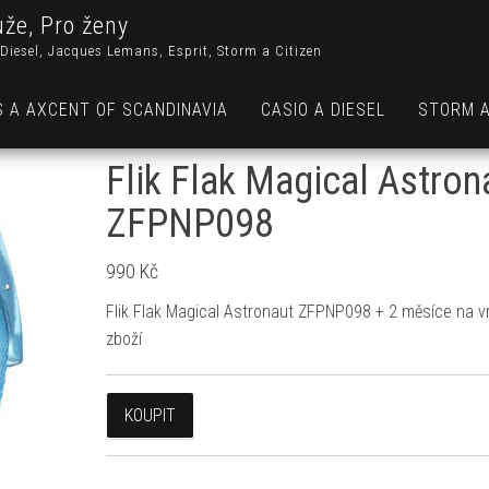
uže, Pro ženy
Diesel, Jacques Lemans, Esprit, Storm a Citizen
S A AXCENT OF SCANDINAVIA
CASIO A DIESEL
STORM A
Flik Flak Magical Astron
ZFPNP098
990
Kč
Flik Flak Magical Astronaut ZFPNP098 + 2 měsíce na v
zboží
KOUPIT