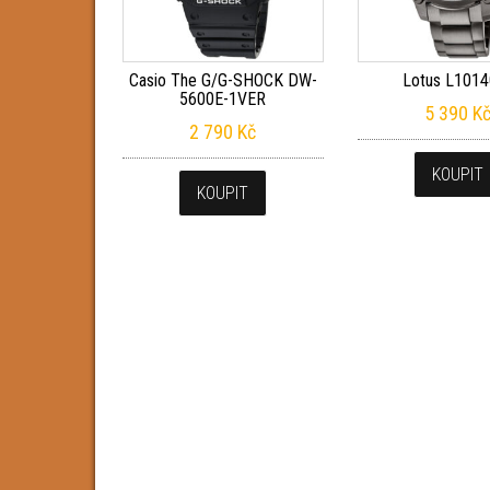
Casio The G/G-SHOCK DW-
Lotus L1014
5600E-1VER
5 390
K
2 790
Kč
KOUPIT
KOUPIT