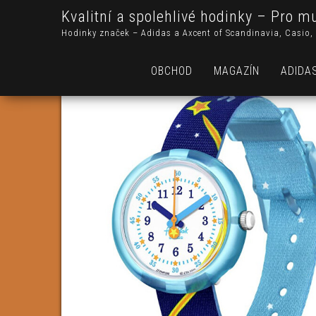
Kvalitní a spolehlivé hodinky – Pro m
Hodinky značek – Adidas a Axcent of Scandinavia, Casio, 
OBCHOD
MAGAZÍN
ADIDA