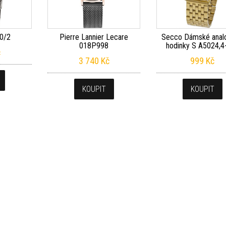
0/2
Pierre Lannier Lecare
Secco Dámské anal
018P998
hodinky S A5024,4
č
3 740
Kč
999
Kč
KOUPIT
KOUPIT