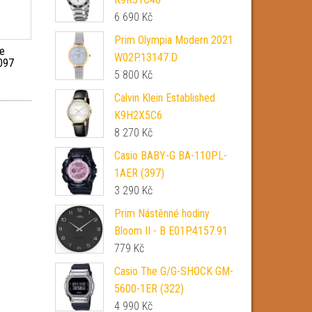
6 690
Kč
Prim Olympia Modern 2021
ne
W02P.13147.D
097
5 800
Kč
Calvin Klein Established
K9H2X5C6
8 270
Kč
Casio BABY-G BA-110PL-
1AER (397)
3 290
Kč
Prim Nástěnné hodiny
Bloom II - B E01P.4157.91
779
Kč
Casio The G/G-SHOCK GM-
5600-1ER (322)
4 990
Kč