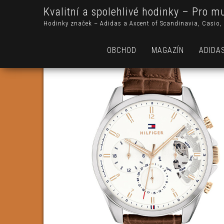
Kvalitní a spolehlivé hodinky – Pro m
Hodinky značek – Adidas a Axcent of Scandinavia, Casio, 
OBCHOD
MAGAZÍN
ADIDA