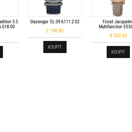
adition 5.5
Slazenger SL.09.6111.2.02
Fossil Jacqueli
6.018.00
Multifunction ES5
2 190
Kč
č
4 500
Kč
KOUPIT
KOUPIT