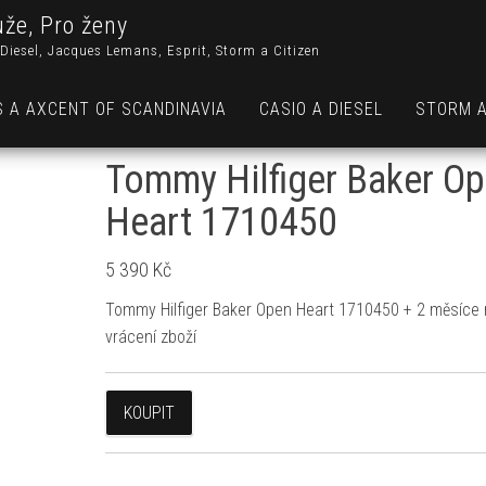
uže, Pro ženy
Diesel, Jacques Lemans, Esprit, Storm a Citizen
S A AXCENT OF SCANDINAVIA
CASIO A DIESEL
STORM A
Tommy Hilfiger Baker O
Heart 1710450
5 390
Kč
Tommy Hilfiger Baker Open Heart 1710450 + 2 měsíce
vrácení zboží
KOUPIT