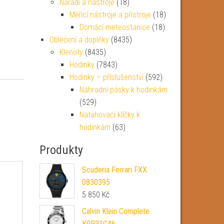
Nářadí a nástroje
(18)
Měřicí nástroje a přístroje
(18)
Domácí meteostanice
(18)
Oblečení a doplňky
(8435)
Klenoty
(8435)
Hodinky
(7843)
Hodinky – příslušenství
(592)
Náhradní pásky k hodinkám
(529)
Natahovací klíčky k
hodinkám
(63)
Produkty
Scuderia Ferrari FXX
0830395
5 850
Kč
Calvin Klein Complete
K9R31C46