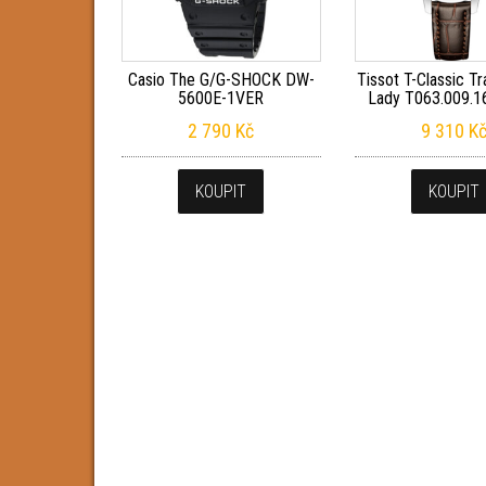
Casio The G/G-SHOCK DW-
Tissot T-Classic Tr
5600E-1VER
Lady T063.009.1
2 790
Kč
9 310
K
KOUPIT
KOUPIT