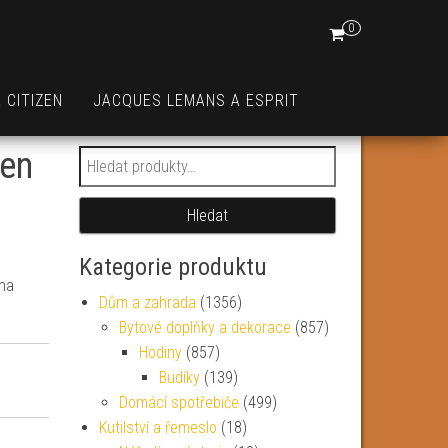
0
 CITIZEN
JACQUES LEMANS A ESPRIT
pen
Hledat:
Hledat
Kategorie produktu
 na
Dům a zahrada
(1356)
Bytové doplňky a dekorace
(857)
Hodiny
(857)
Budíky
(139)
Domácí spotřebiče
(499)
Kutilství a řemeslo
(18)