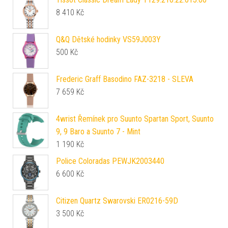
8 410
Kč
Q&Q Dětské hodinky VS59J003Y
500
Kč
Frederic Graff Basodino FAZ-3218 - SLEVA
7 659
Kč
4wrist Řemínek pro Suunto Spartan Sport, Suunto
9, 9 Baro a Suunto 7 - Mint
1 190
Kč
Police Coloradas PEWJK2003440
6 600
Kč
Citizen Quartz Swarovski ER0216-59D
3 500
Kč