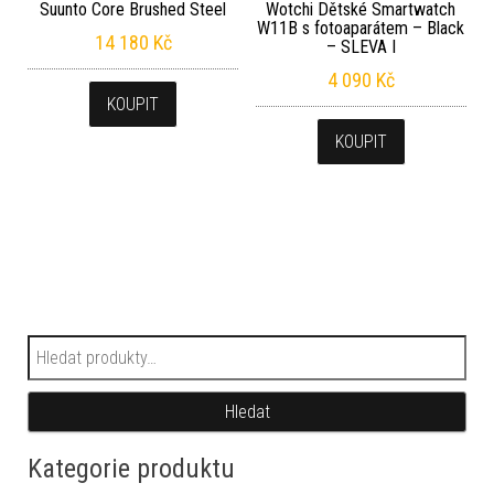
Suunto Core Brushed Steel
Wotchi Dětské Smartwatch
W11B s fotoaparátem – Black
14 180
Kč
– SLEVA I
4 090
Kč
KOUPIT
KOUPIT
Hledat:
Hledat
Kategorie produktu