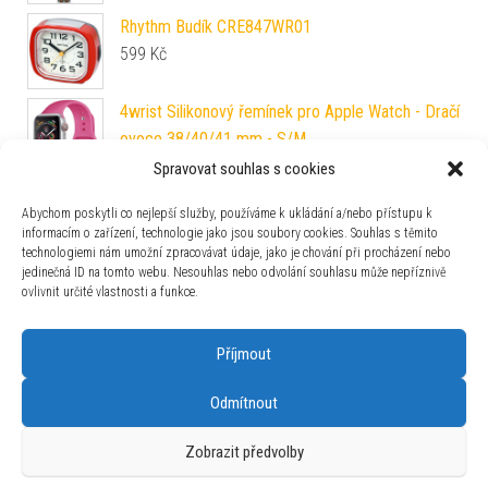
Rhythm Budík CRE847WR01
599
Kč
4wrist Silikonový řemínek pro Apple Watch - Dračí
ovoce 38/40/41 mm - S/M
590
Kč
Spravovat souhlas s cookies
Junkers - Iron Annie Bauhaus 2130-2
Abychom poskytli co nejlepší služby, používáme k ukládání a/nebo přístupu k
6 990
Kč
informacím o zařízení, technologie jako jsou soubory cookies. Souhlas s těmito
technologiemi nám umožní zpracovávat údaje, jako je chování při procházení nebo
jedinečná ID na tomto webu. Nesouhlas nebo odvolání souhlasu může nepříznivě
Festina Boyfriend 20475/1
ovlivnit určité vlastnosti a funkce.
2 390
Kč
Příjmout
Odmítnout
Zobrazit předvolby
Používáme WordPress (v češtině).
|
Šablona: Bulk Shop
| ACIT
s.r.o. Chodovská 228/3 Praha 4 IČ: 26454424