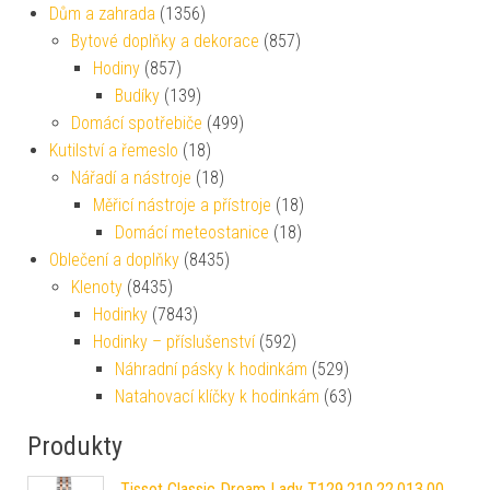
Dům a zahrada
(1356)
Bytové doplňky a dekorace
(857)
Hodiny
(857)
Budíky
(139)
Domácí spotřebiče
(499)
Kutilství a řemeslo
(18)
Nářadí a nástroje
(18)
Měřicí nástroje a přístroje
(18)
Domácí meteostanice
(18)
Oblečení a doplňky
(8435)
Klenoty
(8435)
Hodinky
(7843)
Hodinky – příslušenství
(592)
Náhradní pásky k hodinkám
(529)
Natahovací klíčky k hodinkám
(63)
Produkty
Tissot Classic Dream Lady T129.210.22.013.00